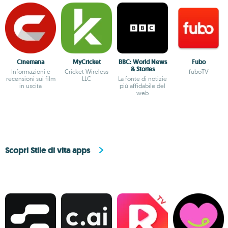
Cinemana
MyCricket
BBC: World News
Fubo
& Stories
Informazioni e
Cricket Wireless
fuboTV
recensioni sui film
LLC
La fonte di notizie
in uscita
più affidabile del
web
Scopri Stile di vita apps