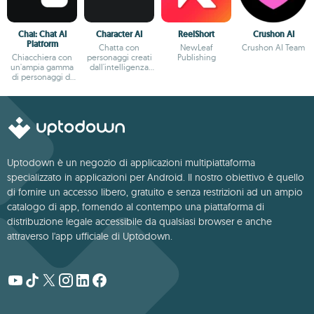
Chai: Chat AI
Character AI
ReelShort
Crushon AI
Platform
Chatta con
NewLeaf
Crushon AI Team
Chiacchiera con
personaggi creati
Publishing
un'ampia gamma
dall'intelligenza
di personaggi di
artificiale
fantasia
Uptodown è un negozio di applicazioni multipiattaforma
specializzato in applicazioni per Android. Il nostro obiettivo è quello
di fornire un accesso libero, gratuito e senza restrizioni ad un ampio
catalogo di app, fornendo al contempo una piattaforma di
distribuzione legale accessibile da qualsiasi browser e anche
attraverso l'app ufficiale di Uptodown.