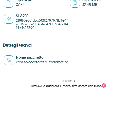
Tipo di file
Dimensione
XAPK
32.49 MB
SHA256
21086e381d5b6092707671b9e4f
aed5376b250466e43b0364bd14
14c4f833904
Dettagli tecnici
Nome pacchetto
com.soloporteros.futbolemotion
PUBBLICITÀ
Rimuovi le pubblicità e molto altro ancora con Turbo