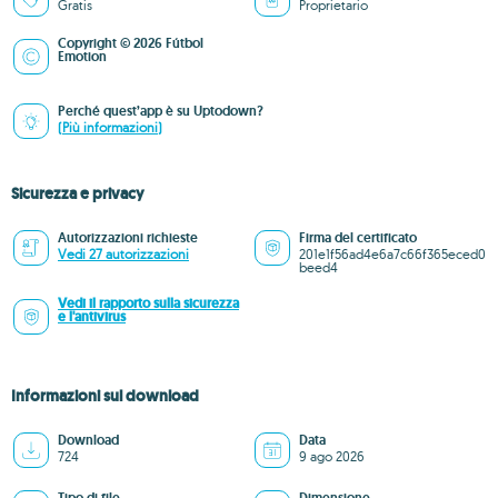
Gratis
Proprietario
Copyright © 2026 Fútbol
Emotion
Perché quest’app è su Uptodown?
(Più informazioni)
Sicurezza e privacy
Autorizzazioni richieste
Firma del certificato
Vedi 27 autorizzazioni
201e1f56ad4e6a7c66f365eced0
beed4
Vedi il rapporto sulla sicurezza
e l'antivirus
Informazioni sul download
Download
Data
724
9 ago 2026