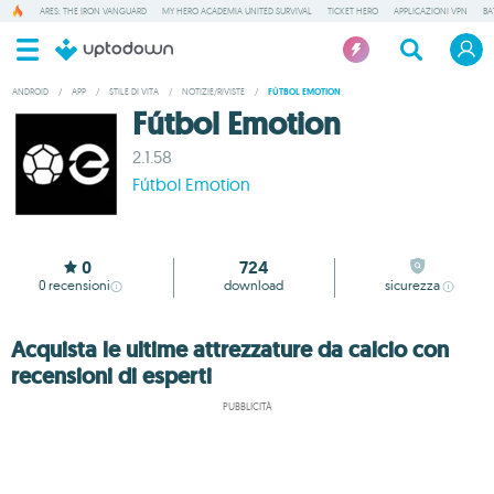
ARES: THE IRON VANGUARD
MY HERO ACADEMIA UNITED SURVIVAL
TICKET HERO
APPLICAZIONI VPN
BA
ANDROID
/
APP
/
STILE DI VITA
/
NOTIZIE/RIVISTE
/
FÚTBOL EMOTION
Fútbol Emotion
2.1.58
Fútbol Emotion
0
724
0
recensioni
download
sicurezza
Acquista le ultime attrezzature da calcio con
recensioni di esperti
PUBBLICITÀ